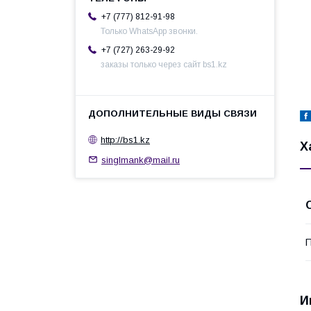
+7 (777) 812-91-98
Только WhatsApp звонки.
+7 (727) 263-29-92
заказы только через сайт bs1.kz
http://bs1.kz
Х
singlmank@mail.ru
П
И