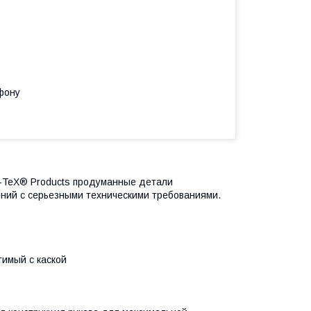
фону
e-TeX® Products продуманные детали
ний с серьезными техническими требованиями.
тимый с каской