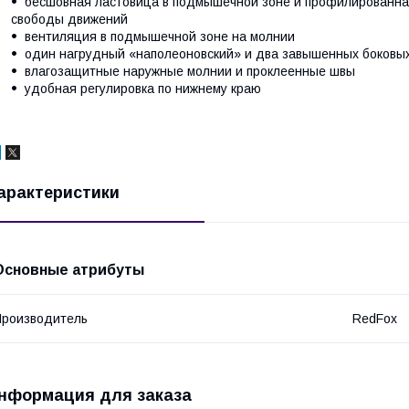
бесшовная ластовица в подмышечной зоне и профилированная
свободы движений
вентиляция в подмышечной зоне на молнии
один нагрудный «наполеоновский» и два завышенных боковы
влагозащитные наружные молнии и проклеенные швы
удобная регулировка по нижнему краю
арактеристики
Основные атрибуты
роизводитель
RedFox
нформация для заказа