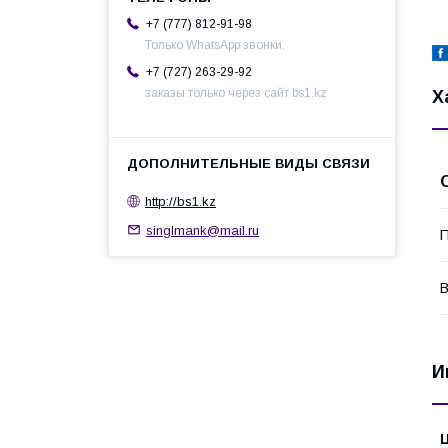
+7 (777) 812-91-98
Только WhatsApp звонки.
+7 (727) 263-29-92
заказы только через сайт bs1.kz
Х
http://bs1.kz
singlmank@mail.ru
П
В
И