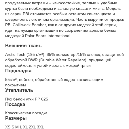
продуваемых ветрами – износостойкие, теплые и удобные
куртки были необходимы и зачастую спасали жизнь. Модель
из серии PBI отличается особым оттенком синего цвета и
шевроном с логотипом организации. Часть выручки от продаж
PBI Chilliwack Bomber, как и от других моделей этой серии,
идет на нужды организации по сохранению ареала белых
медведей Polar Bears International.
Внешняя ткань
Arctic-Tech (195 г/м²): 85% полиэстер /15% хлопок, с защитной
обработкой DWR (Durable Water Repellent), придающей
водостойкость и устойчивость к мокрой грязи
Подкладка
55г/м², нейлон, обработанный водоотталкивающим
покрытием
Утеплитель
Пух белой утки FP 625
Посадка
Классическая посадка
Размеры
XS S M L XL 2XL 3XL