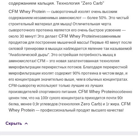
содержанием кальция. Технология "Zero Carb"
CFM Whey Protein
― сывороточный изолят очень высоким
содержанием незаменимых аминокислот ― более 50%. Это чистый
строительный материал для мышц! Отличительная черта
сывороточного протеина является его очень быстрое усвоение ―
CFM Whey Protein
около 30 минут! Это делает
незаменимым
продуктом для построение мышечной массы! Первые 40 минут после
силовой тренировки в мышцах наблюдается явление так называемой
"Анаболической дыры". Это острейшая потребность мышц в
аминокислотах! CFM – это новая запатентованная технология
микрофильтрации перекрестных потоков. Благодаря перекрестной
микрофильтрации изолят содержит 90% протеина в чистом виде, и
его концентрация значительно выше, чем в обычных концентратах.
CFM-сыворотку используют только лучшие из лучших
CFM Whey Protein
производителей спортивного питания.
особенно
ценен тем, что на 100г сухого концентрата приходится почти 90г
Zero Carb
CFM
белка, менее 0,9г углеводов (технология
) и 1г жира.
Whey Protein
― профессиональный продукт высшего качества!
Скрыть