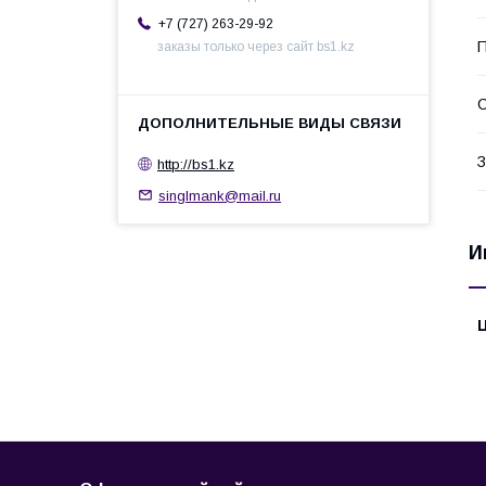
+7 (727) 263-29-92
П
заказы только через сайт bs1.kz
С
З
http://bs1.kz
singlmank@mail.ru
И