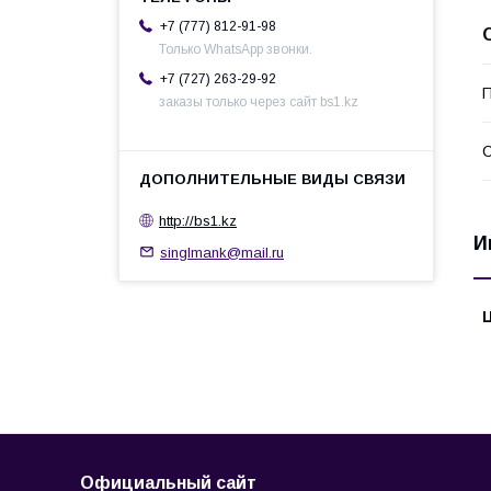
+7 (777) 812-91-98
Только WhatsApp звонки.
+7 (727) 263-29-92
П
заказы только через сайт bs1.kz
С
http://bs1.kz
И
singlmank@mail.ru
Официальный сайт