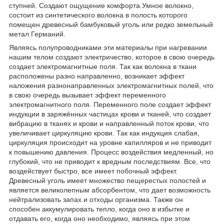
ступней. Создают ощущение комфорта.Умное волокно,
состоит из синтетического волокна в полость которого
помещен древесный бамбуковый уголь или редко земельный
метал Германий.
Являясь полупроводниками эти материалы при нагревании
нашим телом создают электричество, которое в свою очередь
создает электромагнитные поля. Так как волокна в ткани
расположены разно направленно, возникает эффект
наложения разнонаправленных электромагнитных полей, что
в свою очередь вызывает эффект переменного
электромагнитного поля. Переменного поле создает эффект
индукции в заряжённых частицах крови и тканей, что создает
вибрацию в тканях и крови и направленный поток крови, что
увеличивает циркуляцию крови. Так как индукция слабая,
циркуляция происходит на уровне капилляров и не приводит
к повышению давления. Процесс воздействия медленный, но
глубокий, что не приводит к вредным последствиям. Все, что
воздействует быстро, все имеет побочный эффект.
Древесный уголь имеет множество пещерестых полостей и
является великолепным абсорбентом, что дает возможность
нейтрализовать запах и отходы организма. Также он
способен аккумулировать тепло, когда оно в избытке и
отдавать его, когда оно необходимо, являясь при этом