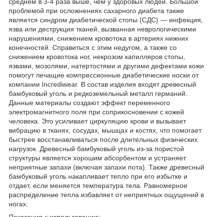
среднем в 3-4 раза выше, чем у здоровых людей. Большой
проблемой при осложнениях сахарного диабета также
является синдром диабетической стопы (СДС) — инфекция,
язва или деструкция тканей, вызванная неврологическими
нарушениями, снижением кровотока в артериях нижних
конечностей. Справиться с этим недугом, а также со
снижением кровотока ног, некрозом капилляров стопы,
язвами, мозолями, натертостями и другими дефектами кожи
помогут лечащие компрессионные диабетические носки от
компании Incrediwear. В состав изделия входят древесный
бамбуковый уголь и редкоземельный металл германий.
Данные материалы создают эффект переменного
электромагнитного поля при соприкосновении с кожей
человека. Это усиливает циркуляцию крови и вызывает
вибрацию в тканях, сосудах, мышцах и костях, что помогает
быстрее восстанавливаться после длительных физических
нагрузок. Древесный бамбуковый уголь из-за пористой
структуры является хорошим абсорбентом и устраняет
неприятные запахи (включая запахи пота). Также древесный
бамбуковый уголь накапливает тепло при его избытке и
отдает, если меняется температура тела. Равномерное
распределение тепла избавляет от неприятных ощущений в
ногах.
Показания к использованию: