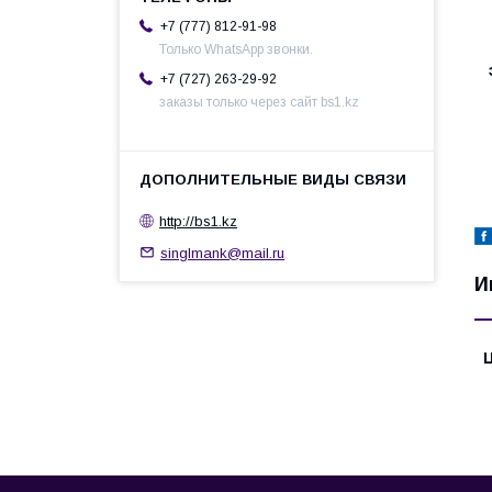
+7 (777) 812-91-98
Только WhatsApp звонки.
+7 (727) 263-29-92
заказы только через сайт bs1.kz
http://bs1.kz
singlmank@mail.ru
И