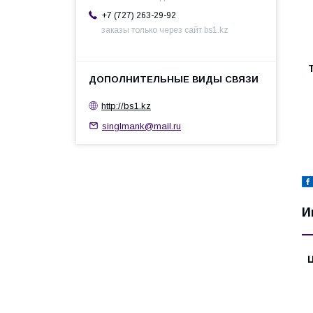
+7 (727) 263-29-92
заказы только через сайт bs1.kz
http://bs1.kz
singlmank@mail.ru
И