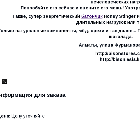
нечеловеческих нагр
Попробуйте его сейчас и оцените его мощь! Употре
Также, супер энергетический
батончик
Honey Stinger и
длительных нагрузок или т
Только натуральные компоненты, мёд, орехи и так далее...
шоколада.
Алматы, улица Фурманова,
http://bisonstores.
http://bison.asia.k
нформация для заказа
Цена:
Цену уточняйте