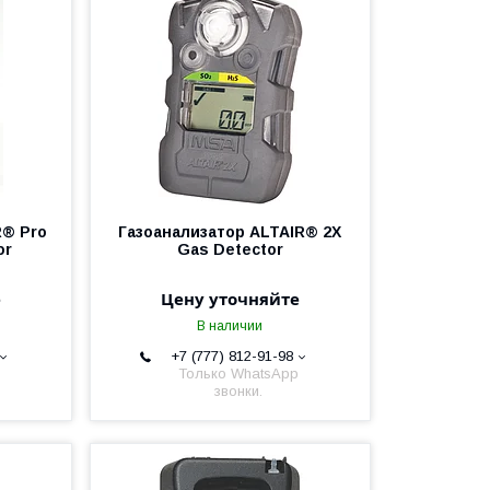
R® Pro
Газоанализатор ALTAIR® 2X
or
Gas Detector
е
Цену уточняйте
В наличии
+7 (777) 812-91-98
Только WhatsApp
звонки.