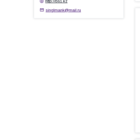
http://bs1.kz
singlmank@mail.ru