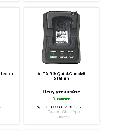
tector
ALTAIR® QuickCheck®
Station
е
Цену уточняйте
В наличии
+7 (777) 812-91-98
Только WhatsApp
звонки.