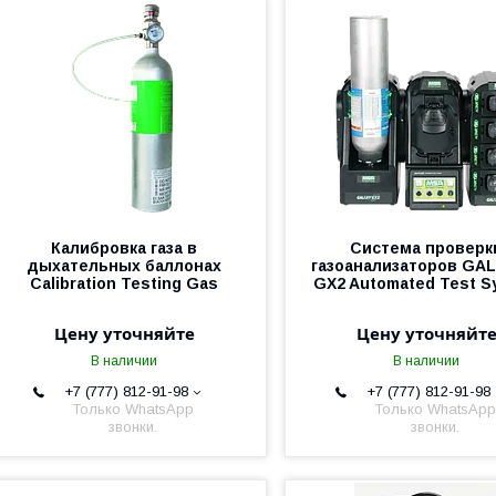
Калибровка газа в
Система проверк
дыхательных баллонах
газоанализаторов GA
Calibration Testing Gas
GX2 Automated Test S
Цену уточняйте
Цену уточняйт
В наличии
В наличии
+7 (777) 812-91-98
+7 (777) 812-91-98
Только WhatsApp
Только WhatsApp
звонки.
звонки.