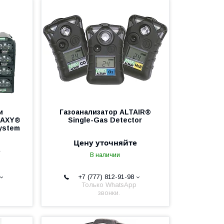
и
Газоанализатор ALTAIR®
LAXY®
Single-Gas Detector
ystem
Цену уточняйте
е
В наличии
+7 (777) 812-91-98
Только WhatsApp
звонки.