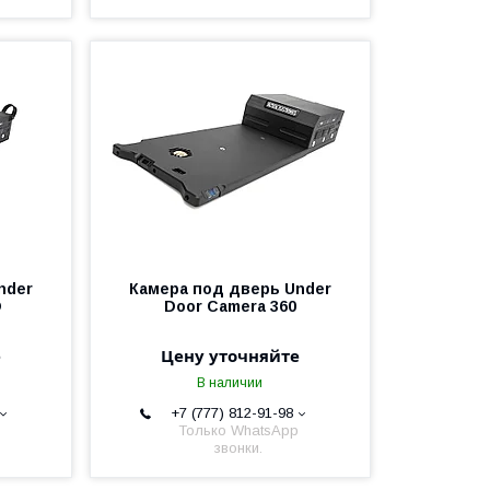
nder
Камера под дверь Under
O
Door Camera 360
е
Цену уточняйте
В наличии
+7 (777) 812-91-98
Только WhatsApp
звонки.