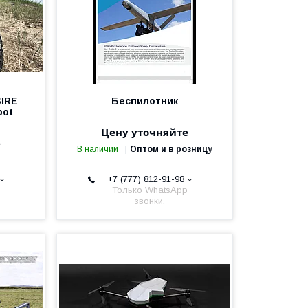
SIRE
Беспилотник
bot
Цену уточняйте
е
В наличии
Оптом и в розницу
+7 (777) 812-91-98
Только WhatsApp
звонки.