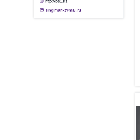
http://bs1.kz
singlmank@mail.ru