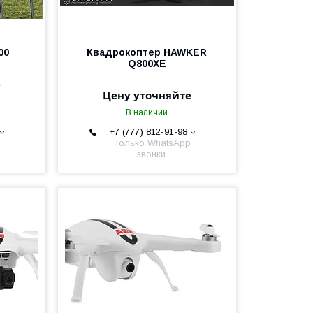
00
Квадрокоптер HAWKER
Q800XE
е
Цену уточняйте
В наличии
+7 (777) 812-91-98
Только WhatsApp
звонки.