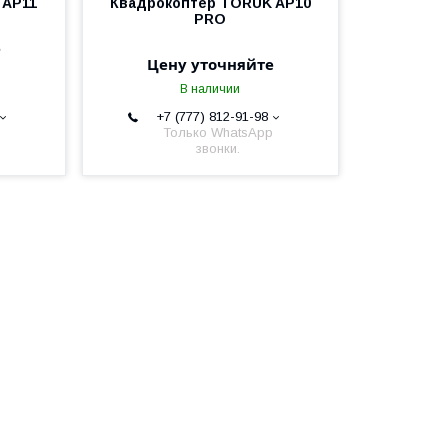
 AP11
Квадрокоптер TORUK AP10
PRO
е
Цену уточняйте
В наличии
+7 (777) 812-91-98
Только WhatsApp
звонки.