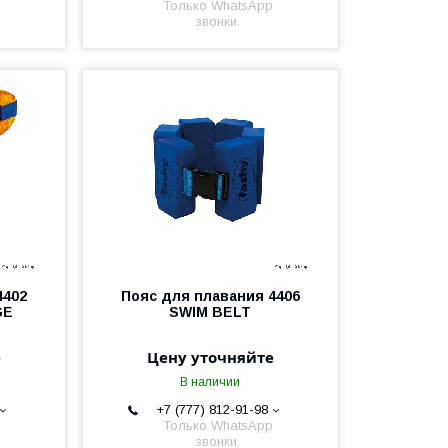
Только WhatsApp
звонки.
4402
Пояс для плавания 4406
GE
SWIM BELT
е
Цену уточняйте
В наличии
+7 (777) 812-91-98
Только WhatsApp
звонки.