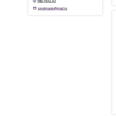
http://bs1.kz
singlmank@mail.ru