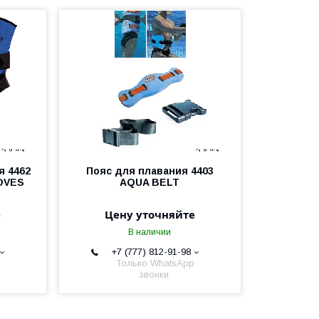
я 4462
Пояс для плавания 4403
OVES
AQUA BELT
е
Цену уточняйте
В наличии
+7 (777) 812-91-98
Только WhatsApp
звонки.