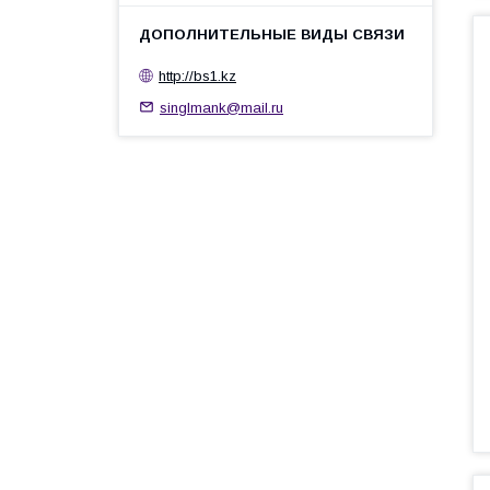
http://bs1.kz
singlmank@mail.ru