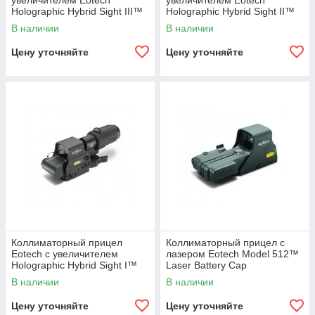
увеличителем Eotech
увеличителем Eotech
Holographic Hybrid Sight III™
Holographic Hybrid Sight II™
518.2 with G33.STS Magnifier
EXPS2-2 with G33.STS
В наличии
В наличии
Magnifier
Цену уточняйте
Цену уточняйте
Коллиматорный прицел
Коллиматорный прицел с
Eotech с увеличителем
лазером Eotech Model 512™
Holographic Hybrid Sight I™
Laser Battery Cap
EXPS3-4 with G33.STS
В наличии
В наличии
Magnifier
Цену уточняйте
Цену уточняйте