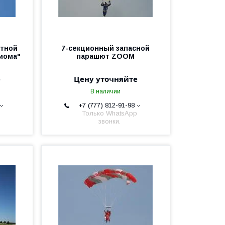
стной
7-секционный запасной
иома"
парашют ZOOM
е
Цену уточняйте
В наличии
+7 (777) 812-91-98
Только WhatsApp
звонки.