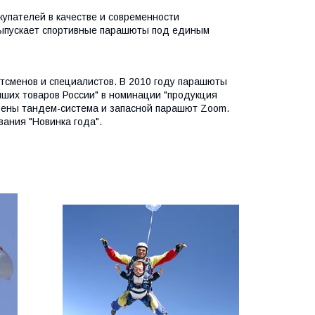
купателей в качестве и современности
выпускает спортивные парашюты под единым
ортсменов и специалистов. В 2010 году парашюты
чших товаров России" в номинации "продукция
оены тандем-система и запасной парашют Zoom.
ания "Новинка года".