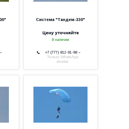
00"
Система "Тандем-330"
е
Цену уточняйте
В наличии
+7 (777) 812-91-98
Только WhatsApp
звонки.