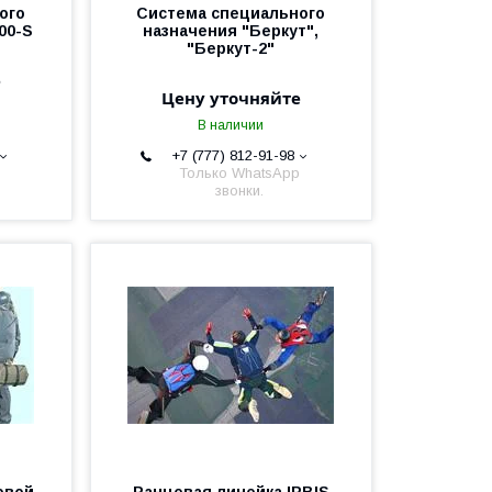
ого
Система специального
00-S
назначения "Беркут",
"Беркут-2"
е
Цену уточняйте
В наличии
+7 (777) 812-91-98
Только WhatsApp
звонки.