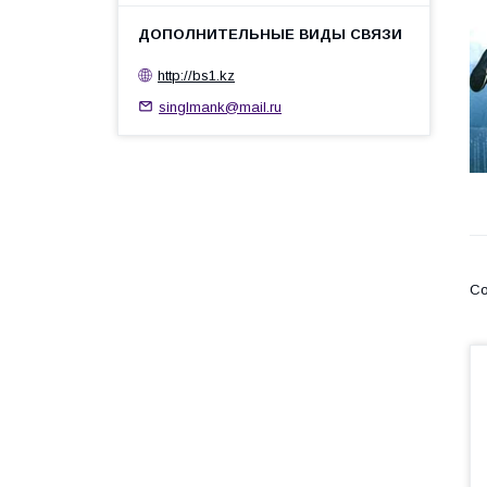
http://bs1.kz
singlmank@mail.ru